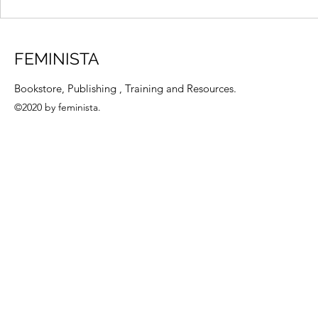
สวัสดิการเงินอุดหนุนเด็กเล็ก
สวัสดิการเงิน
ถ้วนหน้า(2):เงินอุดหนุนเด็กช่วย
ถ้วนหน้า (1) 
ยกระดับชีวิตแม่,เด็ก,ผู้สูงอายุได้
ใต้รัฐในระบอ
FEMINISTA
อย่างไร
ใหญ่
Bookstore, Publishing , Training and Resources.
©2020 by feminista.