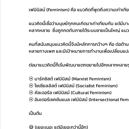
เฟมินิสม์ (Feminism) คือ แนวคิดที่พูดถึงความเท่าเท
แนวคิดนี้เชื่อว่ามนุษย์ทุกคนเกิดมาเท่าเทียมกัน แต่ม
หลากหลาย  ซึ่งถูกกดทับภายใต้ระบบชายเป็นใหญ่ แนวค
คนที่สนับสนุนแนวคิดนี้จึงมีหลักการกว้างๆ คือ ต่อต้
หลายทางเพศ และมีเป้าหมายการทำงานเพื่อเปลี่ยนแปล
ต่อมาแนวคิดนี้ก็เริ่มพัฒนาแตกขยายไปอีกหลากหลายร
⦿ มาร์กซิสต์ เฟมินิสม์ (Marxist Feminism)
⦿ โซเชียลลิสต์ เฟมินิสม์ (Socialist Feminism)
⦿ คัลเจอรัล เฟมินิสม์ (Cultural Feminism)
⦿ อินเตอร์เซคชันแนล เฟมินิสม์ (Intersectional Fem
เป็นต้น 
😅 (เยอะเนอะ แต่มีเยอะกว่านี้อีก) 