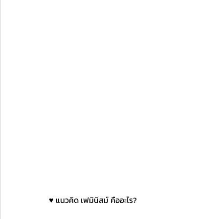
♥️ แนวคิด เฟมินิสม์ คืออะไร? 