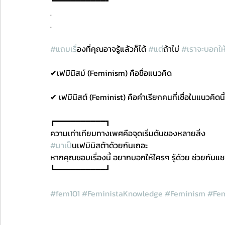
┗━━━━━━━━━━┛
.
.
#แถมเร
ื่องที่คุณอาจรู้แล้วก็ได้ 
#แต
่ถ้าไม่ 
#เราจะบอกใ
✔︎เฟมินิสม์ (Feminism) คือชื่อแนวคิด 
✔︎ เฟมินิสต์ (Feminist) คือคำเรียกคนที่เชื่อในแนวคิดนี้
┏━━━━━━━━━━┓
ความเท่าเทียมทางเพศคือจุดเริ่มต้นของหลายสิ่ง
#มาเป
็นเฟมินิสต้าด้วยกันเถอะ
หากคุณชอบเรื่องนี้ อยากบอกให้ใครๆ รู้ด้วย ช่วยกันแช
┗━━━━━━━━━━┛
#fem101
#FeministaKnowledge
#Feminism
#Fem