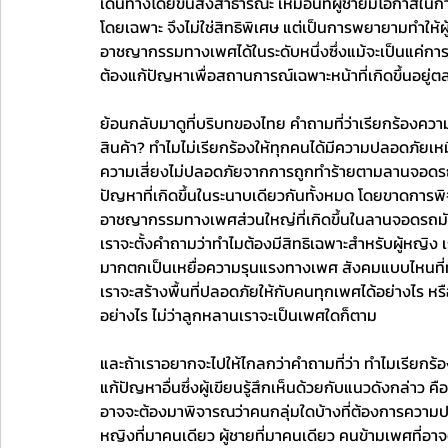
เดินทางโดยขนส่งสาธารณะ เหมือนที่ผู้ชายมีโอกาสในก
โดยเฉพาะ จึงไม่ใช่สิทธิพิเศษ แต่เป็นการพยายามทำให
อาชญากรรมทางเพศได้ในระดับหนึ่งซึ่งแม้จะเป็นแค่การแ
ต้องแก้ปัญหาเพื่อสถานการณ์เฉพาะหน้าที่เกิดขึ้นอยู่
ย้อนกลับมาดูที่บริบทของไทย คำถามที่ว่าเรียกร้องคว
สินค้า? ทำไมไม่เรียกร้องให้ทุกคนได้มีความปลอดภัยเหม
ความเสี่ยงไม่ปลอดภัยจากการถูกทำร้ายตามลานจอดรถไ
ปัญหาที่เกิดขึ้นในระนาบเดียวกันทั้งหมด โดยขาดการพิ
อาชญากรรมทางเพศส่วนใหญ่ที่เกิดขึ้นในลานจอดรถมักเกิด
เราจะตั้งคำถามว่าทำไมต้องมีสิทธิเฉพาะสำหรับผู้หญิง
มากตกเป็นเหยื่อความรุนแรงทางเพศ สังคมแบบไหนที่ทำให
เราจะสร้างพื้นที่ปลอดภัยให้กับคนทุกเพศได้อย่างไร 
อย่างไร ไม่ว่าลูกหลานเราจะเป็นเพศใดก็ตาม 
และถ้าเราอยากจะไปให้ไกลกว่าคำถามที่ว่า ทำไมเรียกร้อ
แก้ปัญหาอื่นซึ่งผู้เขียนรู้สึกเห็นด้วยกับแนวดังกล่
อาจจะต้องมาพิจารณว่าคนกลุ่มใดบ้างที่ต้องการความปลอดภ
หญิงที่มาคนเดียว ผู้ชายที่มาคนเดียว คนข้ามเพศที่อ