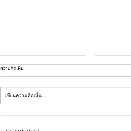
ความคิดเห็น
เขียนความคิดเห็น…
"Damnatio Memoriae" กับความ
"ฝันร้ายต้องอยู
ตายที่(เรา)ไม่พึงปรารถนา
ถูกกระทำ" อย่
วัฒนธรรมข่ม