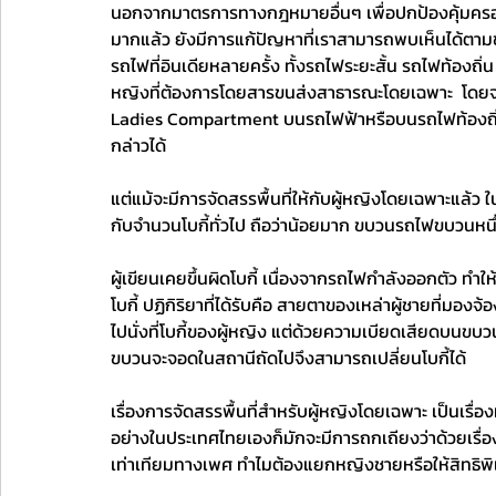
นอกจากมาตรการทางกฎหมายอื่นๆ เพื่อปกป้องคุ้มครองผ
มากแล้ว ยังมีการแก้ปัญหาที่เราสามารถพบเห็นได้ตามขน
รถไฟที่อินเดียหลายครั้ง ทั้งรถไฟระยะสั้น รถไฟท้องถิ่น
หญิงที่ต้องการโดยสารขนส่งสาธารณะโดยเฉพาะ  โดยจะส
Ladies Compartment บนรถไฟฟ้าหรือบนรถไฟท้องถิ่น แปล
กล่าวได้
แต่แม้จะมีการจัดสรรพื้นที่ให้กับผู้หญิงโดยเฉพาะแล้ว
กับจำนวนโบกี้ทั่วไป ถือว่าน้อยมาก ขบวนรถไฟขบวนหนึ่งม
ผู้เขียนเคยขึ้นผิดโบกี้ เนื่องจากรถไฟกำลังออกตัว ทำให้เร่
โบกี้ ปฏิกิริยาที่ได้รับคือ สายตาของเหล่าผู้ชายที่
ไปนั่งที่โบกี้ของผู้หญิง แต่ด้วยความเบียดเสียดบนขบ
ขบวนจะจอดในสถานีถัดไปจึงสามารถเปลี่ยนโบกี้ได้
เรื่องการจัดสรรพื้นที่สำหรับผู้หญิงโดยเฉพาะ เป็นเรื่อ
อย่างในประเทศไทยเองก็มักจะมีการถกเถียงว่าด้วยเรื่
เท่าเทียมทางเพศ ทำไมต้องแยกหญิงชายหรือให้สิทธิพิ