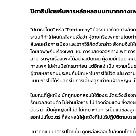
ปิตาธิปไตยกับการหล่อหลอมบทบาททางเ
"ปิตาธิปไตย" หรือ "Patriarchy"
คือระบบวิธีคิดทางสัง
ระบบที่ทำให้คนในสังคมเชื่อว่า ผู้ชายหรือเพศชายโดยกำเ
สังคมหรือการเมือง และจากวิธีคิดดังกล่าว สังคมจึงให้
โดยเฉพาะกับเรื่องเพศ เช่น การแสดงออกทางเพศ การมีค
สามารถพูดเรื่องเพศได้อย่างเปิดเผย ผู้ชายมีเมียมากกว่า
ทางเพศ ไม่ผ่านมือใครมาก่อน แต่อีกแง่หนึ่ง ความเป็
ผู้ชายหลายคนประสบกับปัญหาในการใช้ชีวิต เช่น ความรู้ส
แมน การไม่ได้รับสิทธิในการเลี้ยงลูกเท่ากับฝ่ายหญิง เ
ในขณะที่ผู้หญิง มักถูกบอกสอนให้ต้องระมัดระวังเรื่อ
รักนวลสงวนตัว ไม่ผ่านมือชาย ไม่ท้องก่อนแต่ง ซึ่งส่งผ
ตีตราว่าเป็นผู้หญิงที่ไม่ดี ไม่เหมาะกับการเป็นแม่ของลูก 
ออกไปเที่ยวเตร่ ก็ส่งผลให้ผู้หญิงที่ไม่ได้ปฏิบัติตามบร
แนวคิดแบบปิตาธิปไตยนั้น ถูกหล่อหลอมในสังคมไทยตั้ง