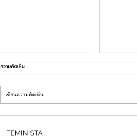
ความคิดเห็น
เขียนความคิดเห็น…
"Damnatio Memoriae" กับความ
"ฝันร้ายต้องอยู
ตายที่(เรา)ไม่พึงปรารถนา
ถูกกระทำ" อย่
วัฒนธรรมข่ม
FEMINISTA