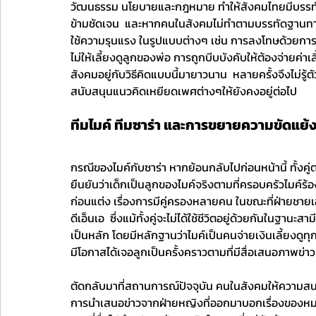
วัฒนธรรม นโยบายและกฎหมาย ทำให้สังคมไทยมีบรรทัดฐ
ข้ามชัดเจน  และหากคนในสังคมไม่ทำตามบรรทัดฐานทางเ
ใช้ความรุนแรง ในรูปแบบต่างๆ เช่น การลงโทษด้วยการข
ไม่ให้เลี้ยงดูลูกของพ่อ การถูกบีบบังคับให้ต้องจ่ายค่
สังคมอยู่กับวิธีคิดแบบนี้มายาวนาน  หลายครั้งจึงไม่ร
สนับสนุนแนวคิดเหยียดเพศต่างๆให้ยังคงอยู่ต่อไป
ทีมไมค์ ทีมซาร่า และการขยายความขัดแย
กรณีของไมค์กับซาร่า หากย้อนกลับไปก่อนหน้านี้ ทั้งคู่ตก
ยืนยันว่าเด็กเป็นลูกของไมค์จริงตามที่ครอบครัวไมค์ร้อ
ก่อนแต่ง เรื่องการมีคู่ครองหลายคน ในขณะที่ฝ่ายชา
ดีเอ็นเอ  ซึ่งแม้ทั้งคู่จะไม่ได้ใช้ชีวิตอยู่ด้วยกันในฐาน
เป็นหลัก โดยมีหลักฐานว่าไมค์เป็นคนจ่ายเงินเลี้ยงดูทุ
มีโอกาสได้เจอลูกเป็นครั้งคราวตามที่มีสื่อเสนอภาพข
ตัดกลับมาที่สถานการณ์ปัจจุบัน คนในสังคมให้ความสนใจกั
การนำเสนอข่าวจากฝ่ายหญิงที่ออกมาบอกเรื่องของห