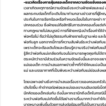
-แนวคิดเรื่องการคุ้มครองเด็กจากความขัดแย้งของ
เวลาเกิดเหตุการณ์ความขัดแย้งระหว่างฝ่ายพ่อและแม่ สั
ผลกระทบต่อเด็กที่จะเติบโตมาท่ามกลางข่าวสารที่ผู้ใหญ
ประกันในการเรียกร้องหรือกำหนดเงื่อนไขในการหย่า การจ
ปกครองร่วม ซึ่งฝ่ายแม่ถือสิทธิในการปกครองตั้งแต่เกิด 
ทางกฎหมายไม่สมบูรณ์ การที่ฝ่ายหญิงนำเรื่องค่าใช้จ่า
พ่อหรือไม่ ถือว่าไม่ยุติธรรมกับฝ่ายชายในฐานะพ่อ และไ
พ่อกับลูก นอกจากนี้การที่ความสัมพันธ์ระหว่างพ่อกั
เพราะเด็กจะต้องเติบโตและเรียนรู้ความจริงว่าพ่อกับแม่
รู้สึกว่าพ่อกับแม่เกลียดกันจนไม่สามารถพูดคุยกันได้ตา
ตระหนักว่าเรามีส่วนร่วมในความขัดแย้งนี้และอาจจะขยาย
แม่ของเด็ก การนำเสนอภาพข่าวซ้ำๆที่ทำให้คนแบ่งเป็นฝ่า
แม่ และบรรยากาศที่เป็นพิษระหว่างพ่อกับแม่ย่อมส่งผ
โดยเฉพาะอย่างยิ่งการนำเสนอเรื่องราวของครอบครัวใน
เติบโตขึ้น คำด่าทอต่อพ่อและแม่ของเขาบนอินเตอร์เน็ตท
นึกคิดของเด็กเช่นกัน ดังนั้นหากเรานึกถึงเด็กในกรณี
ระหว่างพ่อกับแม่เกิดขึ้นได้อย่างราบรื่นมากกว่าจะทำให
บาดหมางเพิ่มขึ้นด้วยการส่งต่อข้อมูลที่ไม่เป็นความจ