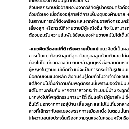
เกียรติของการเป็นผู้นำครอบครัว 
ส่วนผลกระทบต่อฝ่ายหญิงจากวิธีคิดผู้นำครอบครัวคือผู้ช
ด้วยตัวเอง เมื่อต้องอยู่ภายใต้การเลี้ยงดูของฝ่ายชา
ในสถานการณ์ที่ตึงเครียด และหากฝ่ายชายทิ้งครอบครั
เลี้ยงลูก หรือกรณีที่ฝ่ายชายมีผู้หญิงอื่น ก็จะไม่สา
ต้องยอมรับความสัมพันธ์ซ้อนของฝ่ายชายแม้ไม่ได้เต็ม
-แนวคิดเรื่องแม่ที่ดี หรือความเป็นแม่
 แนวคิดนี้เป็นผ
การเป็นแม่ ต้องรักลูกที่สุด ต้องดูแลลูกด้วยตัวเอง ไม่คว
ต้องไม่ไปเที่ยวกลางคืน กินเหล้าสูบบุหรี่ ซึ่งกลับกันหา
ผู้หญิงในฐานะแม่เด็กทำ แม้จะเป็นการกระทำในรูปแบบเดี
น้อยกับเงินแปดหลัก สังคมรับรู้โดยทั่วไปว่าเจ้าตัวชอบ
แต่สังคมไม่ตั้งคำถามกับพฤติกรรมนี้เพราะมองว่าเป็นเร
แต่ในทางกลับกัน หากดาราสาวกระทำแบบนี้บ้าง จะถูกตั
มากพุ่งไปที่พฤติกรรมการปาร์ตี้ ดื่มเหล้า มีผู้ชายใหม่ ซ
อื่นได้ นอกจากการอยู่บ้าน เลี้ยงลูก และไม่ไปเที่ยวกลา
สาวที่เลิกรากับสส.ของพรรคการเมืองหนึ่ง ในตอนนั
ให้ความสนใจประเด็นเรื่องความรุนแรงในครอบครัวหรื