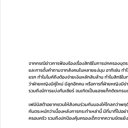
จากกรณีข่าวการฟ้องร้องเรื่องสิทธิในการปกครองบุตรระหว
และการตั้งคำถามจากสังคมในหลายแง่มุม อาทิเช่น ทำไมแ
แรก ทำไมไมค์ถึงต้องจ่ายเงินหลักสิบล้าน ทำไมสิทธิใน
ว่าฝ่ายหญิงมีคู่ใหม่ มีลูกอีกคน หรือการที่ฝ่ายหญิงมีข่
รวมถึงมีการแบ่งทีมเชียร์ จนเกิดเป็นแฮชแท็กติดเทรนด
เฟมินิสต้าอยากชวนให้สังคมร่วมกันมองให้ไกลกว่าพฤติ
กันตระหนักว่าเบื้องหลังการกระทำเหล่านี้ มีที่มาที่ไปอ
ครอบครัว รวมถึงปกป้องคุ้มครองเด็กจากความขัดแย้งร