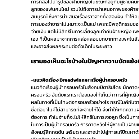
การที่สื่อไปนำรูปของฝ่ายหญิงในขณะที่อยู่กับผู้ชายคนห
ลูกของแฟนคนใหม่ รวมไปถึงการนำเสนอภาพของฝ่ายชายร้อ
สมบูรณ์ ซึ่งการนำเสนอเรื่องราวจากทั้งสองฝั่ง ทำให้ค
การมองว่าซาร่าไม่เหมาะจะเป็นแม่ เพราะมีพฤติกรรมชอบปา
จ่ายเงิน แต่ไม่มีสิทธิในการเลี้ยงลูกเท่ากับฝ่ายหญิง เพร
เอง ที่เป็นผลมาจากการหล่อหลอมบทบาททางเพศในสังค
และอาจส่งผลกระทบต่อตัวเด็กในระยะยาว
เรามองเห็นอะไรบ้างในปัญหาความขัดแย้งน
-แนวคิดเรื่อง Breadwinner หรือผู้นำครอบครัว
แนวคิดเรื่องผู้นำครอบครัวในสังคมปิตาธิปไตย มักคาดหว
ครอบครัว อันดับแรกเราต้องมองให้เห็นว่า การที่ผู้หญิงค
ผลในทางที่เป็นโทษต่อครอบครัวอย่างไร กรณีไมค์กับซาร่
ซึ่งต่อมาไมค์ไม่สามารถที่จะจ่ายให้ได้ จึงทำให้เกิดควา
ต้องการ ถ้าไม่จ่ายก็จะไม่ให้สิทธิในการเจอลูก ซึ่งเป็
ในการเป็นผู้นำครอบครัว การคาดหวังให้ผู้ชายเป็นฝ่าย
สังคมรู้สึกกดดัน เครียด และอาจนำไปสู่การแก้ปัญหาด