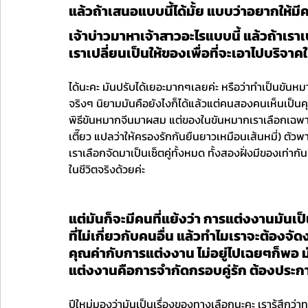
แล้วถ้าเสนอแบบนี้ได้มั้ย แบบว่าอยากให้ม
เจ้าบ่าวมาหาเจ้าสาวอะไรแบบนี้ แล้วถ้าเราเ
เราเปลี่ยนเป็นให้ของเพื่อที่จะเอาไปบริจาค
ได้นะคะ มันปรับได้เยอะมากๆเลยค่ะ หรือว่าทำเป็นขันหมา
จริงๆ นิยามมันคือยังไงก็ได้แล้วแต่คนสองคนเห็นเป็นคุณค
พิธีขันหมากจีนมาผสม แต่ของในขันหมากเราเลือกเฉพาะข
เตี๊ยว แปลว่าให้ครองรักกันยืนยาวเหมือนเส้นหมี่) ตัว
เราเลือกจัดมาเป็นเซ็ตคู่ทั้งหมด ทั้งสองฝั่งมีของเท่ากัน
ในชีวิตจริงด้วยค่ะ
แต่มันก็จะมีคนที่แย้งว่า การแต่งงานมันเป
ที่ไม่เกี่ยวกับคนอื่น แล้วทำไมเราจะต้อง
คุณค่ากับการแต่งงาน ไม่อยู่ไปเฉยๆก็พอ มั
แต่งงานคือการจำกัดกรอบคู่รัก ต้องประกาศให
ปีใหม่มองว่ามันเป็นเรื่องของทางเลือกนะคะ เรารู้สึกว่