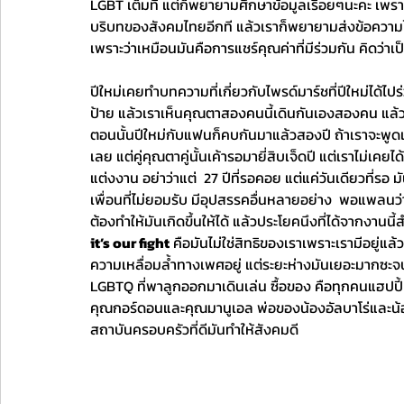
LGBT เต็มที่ แต่ก็พยายามศึกษาข้อมูลเรื่อยๆนะคะ เพรา
บริบทของสังคมไทยอีกที แล้วเราก็พยายามส่งข้อความ
เพราะว่าเหมือนมันคือการแชร์คุณค่าที่มีร่วมกัน คิดว่าเป็นส
ปีใหม่เคยทำบทความที่เกี่ยวกับไพรด์มาร์ชที่ปีใหม่ได้ไป
ป้าย แล้วเราเห็นคุณตาสองคนนี้เดินกันเองสองคน แล้วตอนท
ตอนนั้นปีใหม่กับแฟนก็คบกันมาแล้วสองปี ถ้าเราจะพูดเ
เลย แต่คู่คุณตาคู่นั้นเค้ารอมายี่สิบเจ็ดปี แต่เราไม่เคย
แต่งงาน อย่าว่าแต่  27 ปีที่รอคอย แต่แค่วันเดียวที่รอ ม
เพื่อนที่ไม่ยอมรับ มีอุปสรรคอื่นหลายอย่าง  พอแพลนว่าจะท
ต้องทำให้มันเกิดขึ้นให้ได้ แล้วประโยคนึงที่ได้จากงานนี้
it’s our fight
 คือมันไม่ใช่สิทธิของเราเพราะเรามีอยู่แล้
ความเหลื่อมล้ำทางเพศอยู่ แต่ระยะห่างมันเยอะมากซะจน เ
LGBTQ ที่พาลูกออกมาเดินเล่น ซื้อของ คือทุกคนแฮปป
คุณกอร์ดอนและคุณมานูเอล พ่อของน้องอัลบาโร่และน้องคาร์
สถาบันครอบครัวที่ดีมันทำให้สังคมดี 