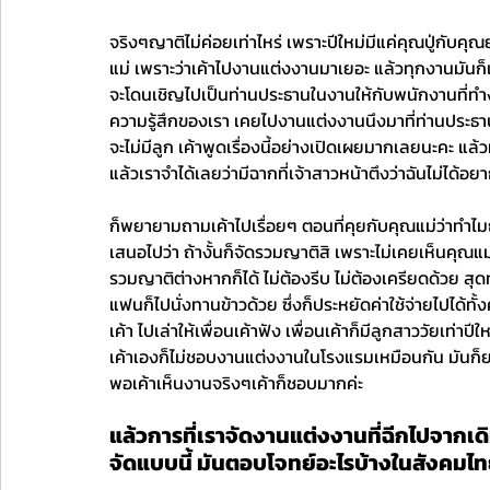
จริงๆญาติไม่ค่อยเท่าไหร่ เพราะปีใหม่มีแค่คุณปู่กับคุณย
แม่ เพราะว่าเค้าไปงานแต่งงานมาเยอะ แล้วทุกงานมันก็เห
จะโดนเชิญไปเป็นท่านประธานในงานให้กับพนักงานที่ทำงาน ซ
ความรู้สึกของเรา เคยไปงานแต่งงานนึงมาที่ท่านประธานเค
จะไม่มีลูก เค้าพูดเรื่องนี้อย่างเปิดเผยมากเลยนะคะ แล
แล้วเราจำได้เลยว่ามีฉากที่เจ้าสาวหน้าตึงว่าฉันไม่ได้อยาก
ก็พยายามถามเค้าไปเรื่อยๆ ตอนที่คุยกับคุณแม่ว่าทำ
เสนอไปว่า ถ้างั้นก็จัดรวมญาติสิ เพราะไม่เคยเห็นคุณแ
รวมญาติต่างหากก็ได้ ไม่ต้องรีบ ไม่ต้องเครียดด้วย สุ
แฟนก็ไปนั่งทานข้าวด้วย ซึ่งก็ประหยัดค่าใช้จ่ายไปได้ท
เค้า ไปเล่าให้เพื่อนเค้าฟัง เพื่อนเค้าก็มีลูกสาววัยเท่าป
เค้าเองก็ไม่ชอบงานแต่งงานในโรงแรมเหมือนกัน มันก็ยาก
พอเค้าเห็นงานจริงๆเค้าก็ชอบมากค่ะ
แล้วการที่เราจัดงานแต่งงานที่ฉีกไปจากเดิ
จัดแบบนี้ มันตอบโจทย์อะไรบ้างในสังคมไ