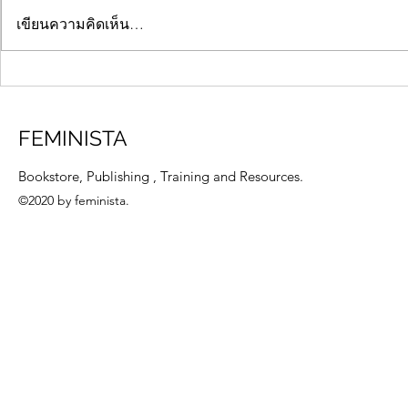
เขียนความคิดเห็น…
พื้นที่ของความหลากหลาย
สรุปเสวนาออนไ
“Chiang Mai Pride 2022” (เสียง
หญิงสากล 25
สะท้อนและประมวลภาพ
ชันแห่งความเ
FEMINISTA
บรรยากาศงาน)
Bookstore, Publishing , Training and Resources.
©2020 by feminista.