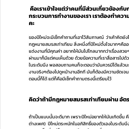
 คือเราเข้าใจแต่ว่าคนที่มีส่วนเกี่ยวข้องกับการดำเนินงานเค้าอาจจะไม่เข้าใจ อันนี้ใน
กระบวนการทำงานของเรา เราต้องทำความเข้
คะ
ของปีใหม่จะมีเซ็ทคำถามที่เอาไว้สัมภาษณ์  ว่าเค้าคิด
กฎหมายสมรสเท่าเทียม สิ่งหนึ่งที่ปีใหม่ตั้งใจมากๆคืออ
แต่งงานที่มีคุณค่า อยากให้มันไปไกลมากกว่าเรื่องสวยๆ
ผ่านมาก็มีแต่คนเห็นด้วย ด้วยข้อความที่เราสื่อสารไปด้
ในระดับนึง พอสอบถามคนก็จะตอบว่ามันควรมีได้แล้วนะ ถ้
งานจริงๆต้องไปดูหน้างานอีกที มันก็ต้องมีความชัดเจน เ
ตอนนี้ก็ได้ แต่ก็คือมีเซ็ทคำถามตรงนี้เตรียมไว้ 
คิดว่าถ้ามีกฎหมายสมรสเท่าเทียมผ่าน อัตรา
ถ้าเป็นแบบนั้นจะดีมาก เพราะปีใหม่อยากให้มันเกิดขึ้น 
ต่างเพศ)  ปีใหม่ตระหนักในอภิสิทธิ์ของตัวเองในระดับนึง แล