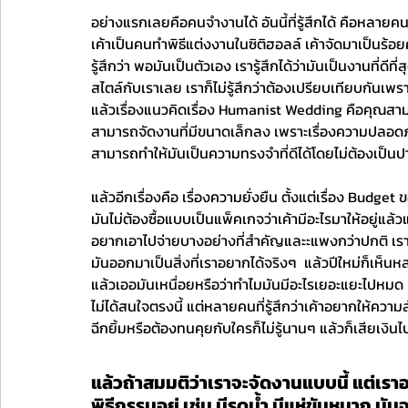
อย่างแรกเลยคือคนจำงานได้ อันนี้ที่รู้สึกได้ คือหลายคน
เค้าเป็นคนทำพิธีแต่งงานในซิติฮอลล์ เค้าจัดมาเป็นร้อยคู่แ
รู้สึกว่า พอมันเป็นตัวเอง เรารู้สึกได้ว่ามันเป็นงานที่ด
สไตล์กับเราเลย เราก็ไม่รู้สึกว่าต้องเปรียบเทียบกันเพร
แล้วเรื่องแนวคิดเรื่อง Humanist Wedding คือคุณสามาร
สามารถจัดงานที่มีขนาดเล็กลง เพราะเรื่องความปลอดภัย
สามารถทำให้มันเป็นความทรงจำที่ดีได้โดยไม่ต้องเป็นปาร
แล้วอีกเรื่องคือ เรื่องความยั่งยืน ตั้งแต่เรื่อง Bud
มันไม่ต้องซื้อแบบเป็นแพ็คเกจว่าเค้ามีอะไรมาให้อยู่แล้
อยากเอาไปจ่ายบางอย่างที่สำคัญและะแพงกว่าปกติ เราก็
มันออกมาเป็นสิ่งที่เราอยากได้จริงๆ  แล้วปีใหม่ก็เห
แล้วเออมันเหนื่อยหรือว่าทำไมมันมีอะไรเยอะแยะไปหมด
ไม่ได้สนใจตรงนี้ แต่หลายคนที่รู้สึกว่าเค้าอยากให้ความส
ฉีกยิ้มหรือต้องทนคุยกับใครก็ไม่รู้นานๆ แล้วก็เสียเงินไปเ
แล้วถ้าสมมติว่าเราจะจัดงานแบบนี้ แต่เรา
พิธีกรรมอยู่ เช่น มีรดน้ำ มีแห่ขันหมาก ม