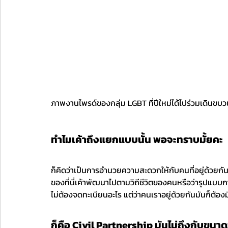
ภาพงานไพรด์ของกลุ่ม LGBT ที่ปีใหม่ได้ไปร่วมเดินขบ
ทำไมเค้าถึงแยกแบบนั้น พอจะทราบมั้ยคะ
ก็คิดว่าเป็นการอำนวยความสะดวกให้กับคนที่อยู่ด้วยกั
ของที่นี่เค้าพัฒนาไปตามวิถีชีวิตของคนหรือว่ารูปแบบกา
ไม่ต้องจดทะเบียนอะไร แต่ว่าคนเราอยู่ด้วยกันมันก็ต้องมีส
ก็คือ Civil Partnership มันไม่ถึงกับขนา