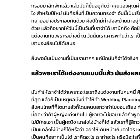
กรอบมาสักพักแล้ว แล้วมันก็ขึ้นอยู่กับว่าคุณมองคุณค
ไง สำหรับปีใหม่ มันคือสิ่งที่เป็นความทรงจำ อันนี้เป็นเร
หลายอย่างประกอบกันด้วย คือปีใหม่กำลังจะย้ายมาอยู่ท
ด้วย แล้วก็อยากให้วันนี้เป็นวันที่เราจำได้ เรานึกถึง คือ
แต่งงานกันเพราะอย่างนี้ ณ วันนั้นเราเคารพกันว่าเราเป็น
เรามองย้อนไปได้เสมอ
ยิ่งพอมันเป็นงานที่เป็นเรามากๆ แค่นึกมันก็จำได้จริงๆ จ
แล้วพอเราได้แต่งงานแบบนี้แล้ว มันส่งผลยั
มันทำให้เราจำได้ว่าเพราะอะไรเราถึงแต่งงานกับคนๆนี้ ค
ที่สุด แล้วก็เป็นเหตุผลนึงที่ทำให้ทำ Wedding Planning 
สังคมไทยที่ก็โตมาแล้วก็โดนคนบอกว่าทำไมชอบเถียง ทำไ
มั้ยคะ ว่าถ้าผู้หญิงเก่งเกินไป ผู้ชายจะไม่ชอบ แล้วถ
ไม่มีใครเอา เป็นผู้หญิง แกล้งโง่บ้างก็ได้ แล้วเราก็รู้
เป็นแกล้งโง่บ้างก็ได้หรือว่า อย่าให้เกินหน้าเกินตาใคร แ
เป็นคนที่อยากเป็นได้ เราคิดอะไร เราทำอะไร หรือมีอะไรที