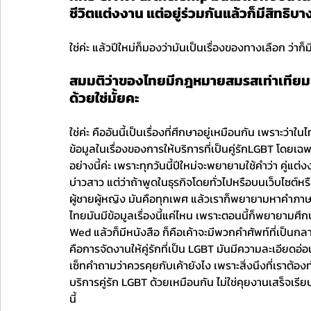
ชีวิตแต่งงาน แต่อยู่ร่วมกันแล้วก็มีสิทธิบ
ใช่ค่ะ แล้วปีใหม่ก็มองว่ามันเป็นเรื่องของทางเลือก ว่าก
สมมติว่าของไทยมีกฎหมายสมรสเท่าเทียมแล้
ด้วยใช่มั้ยคะ
ใช่ค่ะ คืออันนี้เป็นเรื่องที่ศึกษาอยู่เหมือนกัน เพราะว่
ข้อมูลในเรื่องของการให้บริการที่เป็นคู่รักLGBT โดยเฉ
อย่างนี้ค่ะ เพราะทุกวันนี้ปีใหม่จะพยายามใช้คำว่า คู่แต่
บ่าวสาว แต่ว่าถ้าพูดในธุรกิจโดยทั่วไปหรือบนเว็บไซต์หรือส
ผู้ชายผู้หญิง มันคือทุกเพศ แล้วเราก็พยายามหาคำภาษาไ
ไทยมันมีข้อมูลเรื่องนี้แค่ไหน เพราะตอนนี้ก็พยายามศึกษ
Wed แล้วก็มีหนังสือ ก็คือเค้าจะมีพวกคำศัพท์ที่เป็นก
คือการจัดงานให้คู่รักที่เป็น LGBT มันมีความละเอียดอ่อน
เซ็ทคำถามว่าควรคุยกับเค้ายังไง เพราะสิ่งนึงที่เราต้องท
บริการคู่รัก LGBT ด้วยเหมือนกัน ไม่ใช่คุยงานเสร็จเรีย
นี้