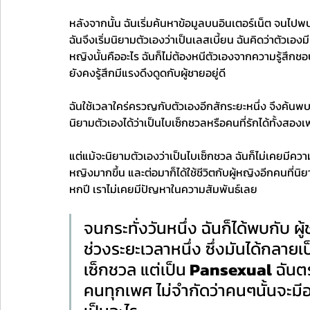
หลังจากนั้น ฉันเริ่มค้นหาข้อมูลบนอินเตอร์เน็ต จนไปพบก
ฉันจึงเริ่มนิยามตัวเองว่าเป็นเลสเบี้ยน ฉันคิดว่าตัวเองมีแ
หญิงนั้นคืออะไร ฉันก็ไม่ต้องหนีตัวเองจากความรู้สึกชอ
ยังคงรู้สึกมีแรงดึงดูดกับผู้ชายอยู่ดี 
ฉันใช้เวลาใคร่ครวญกับตัวเองอีกสักระยะหนึ่ง จึงค้นพบว่า 
นิยามตัวเองได้ว่าเป็นไบเซ็กชวลหรือคนที่รักได้ทั้งสอ
แต่แม้จะนิยามตัวเองว่าเป็นไบเซ็กชวล ฉันก็ไม่เคยมีความสั
หญิงมากขึ้น และต่อมาก็ได้ใช้ชีวิตกับผู้หญิงอีกคนที่นิ
หกปี เราไม่เคยมีปัญหาในความสัมพันธ์เลย 
จนกระทั่งวันหนึ่ง ฉันก็ได้พบกับ ผ
ช่วงระยะเวลาหนึ่ง ซึ่งมันได้กลายเป็น
เซ็กชวล แต่เป็น
 Pansexual
 ฉันต
คนทุกเพศ ไม่จำกัดว่าคนๆนั้นจะมี