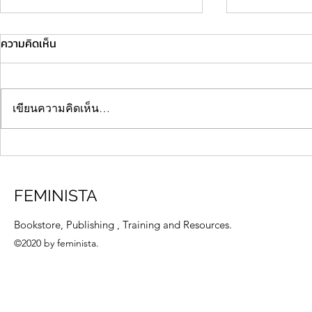
ความคิดเห็น
เขียนความคิดเห็น…
พื้นที่ของความหลากหลาย
สรุปเสวนาออนไ
“Chiang Mai Pride 2022” (เสียง
หญิงสากล 25
สะท้อนและประมวลภาพ
ชันแห่งความเ
FEMINISTA
บรรยากาศงาน)
Bookstore, Publishing , Training and Resources.
©2020 by feminista.