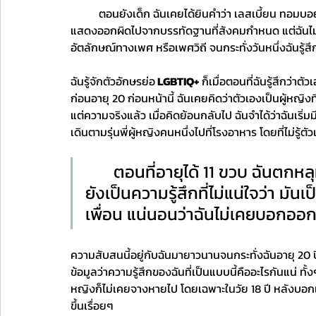
	ตอนยังเด็ก ฉันเคยได้ยินคำว่า เลสเบี้ยน ทอมบอย เกย์ กะเทย คำที่คนมักจะเรียกพวกที่รักเพศเดียวกันและคนที่
แสดงออกผิดไปจากบรรทัดฐานที่สังคมกำหนด แต่ฉันไม่เ
อัตลักษณ์ทางเพศ หรือเพศวิถี จนกระทั่งวันหนึ่งฉันรู้ส
ฉันรู้จักตัวอักษรย่อ
 LGBTIQ+
 ก็เมื่อตอนที่ฉันรู้สึกว่
ก่อนอายุ 20 ก่อนหน้านี้ ฉันเคยคิดว่าตัวเองเป็นผู้หญ
แต่ความจริงแล้ว เมื่อคิดย้อนกลับไป ฉันจำได้ว่าฉันเริ่ม
เดินตามรุ่นพี่ผู้หญิงคนหนึ่งไปที่โรงอาหาร โดยที่ไม่รู้ต
	ตอนที่อายุได้ 11 ขวบ ฉันตกหลุมรักเพื่อนสนิทของตัวเอง แต่ตอนนั้น
ยังเป็นความรู้สึกที่ไม่แน่ใจว่า ม
เพื่อน แน่นอนว่าฉันไม่เคยบอกออกไ
ความสับสนนี้อยู่กับฉันมายาวนานจนกระทั่งฉันอายุ 20 ปี
ข้อมูลว่าความรู้สึกของฉันที่เป็นแบบนี้คืออะไรกันแน่ ทั้
หญิงก็ไม่เคยจางหายไป โดยเฉพาะในวัย 18 ปี หลังบอกเล
ขึ้นเรื่อยๆ